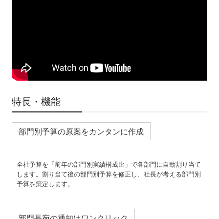
TKCシステムQ&A
経営革新等支援機関とは
経営改善オンデマンド講座
個人情報保護方針
特長・機能
早期経営改善計画の策定支援
部門別予算策定システム
部門別予算の原案をカンタンに作成
TKCモニタリング情報サービス
全社予算を「前年の部門別実績構成比」で各部門に自動割り当て
します。割り当て後の部門別予算を修正し、社長が考える部門別
FXクラウドシリーズ
予算を策定します。
税務カレンダー
部門長宛の通知はワンクリック