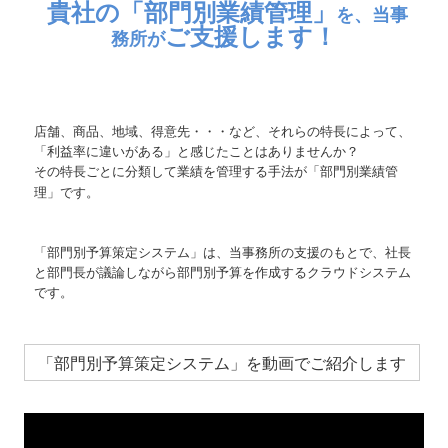
貴社
の
「部門別業績管理」
を、
当事
ご支援します！
務所が
関連リンク
リンク集
店舗、商品、地域、得意先・・・など、それらの特長によって、
お問合せ
「利益率に違いがある」と感じたことはありませんか？
その特長ごとに分類して業績を管理する手法が「部門別業績管
理」です。
FX4クラウド
補助金・助成金・融資情報
「部門別予算策定システム」は、当事務所の支援のもとで、社長
と部門長が議論しながら部門別予算を作成するクラウドシステム
です。
関与先向け融資商品ご紹介
経営者お役立ち情報
「部門別予算策定システム」を動画でご紹介します
社長メニューASP版