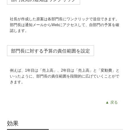
中小企業庁「M&A支援機関登録制度」登録のご案内
所得税の改正
社長が作成した原案は各部門長にワンクリックで送信できます。
部門長は通知メールからWebにアクセスして、自部門の予算を確
認します。
部門長に対する予算の責任範囲を設定
例えば、1年目は「売上高」、2年目は「売上高」と「変動費」と
いったように、部門長の責任範囲を段階的に広げていくことがで
きます。
▲ 戻る
効果