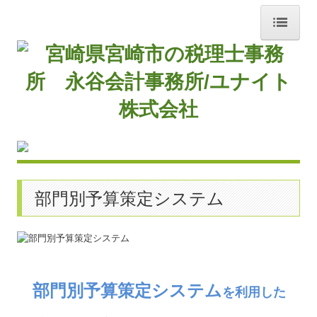
ホーム
お知らせ
事務所紹介
経営理念
部門別予算策定システム
交通案内
業務案内
よくある質問
部門別予算策定システム
を利用した
料金について